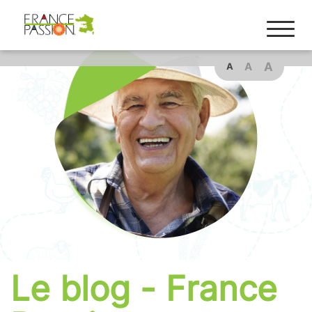
A
A
A
Le blog - France