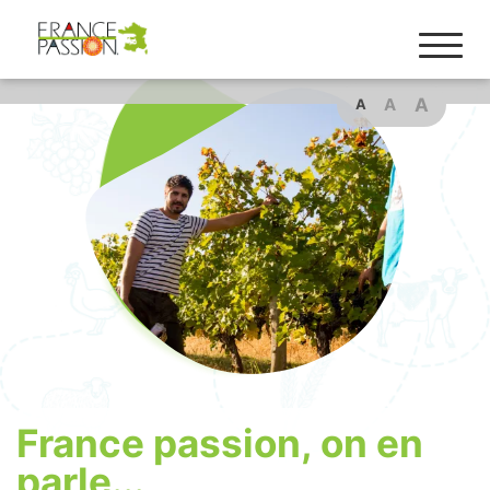
A
A
A
France passion, on en
parle...