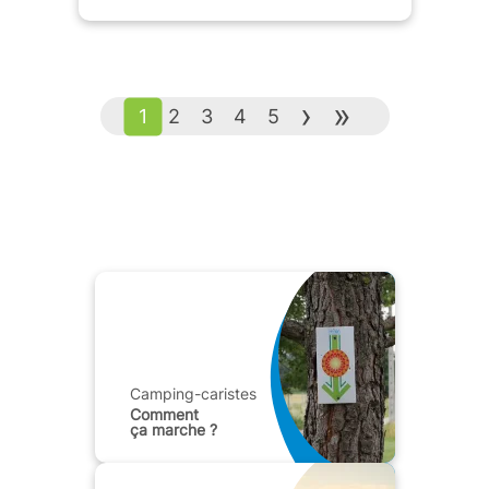
›
»
1
2
3
4
5
Camping-caristes
Comment
ça marche ?