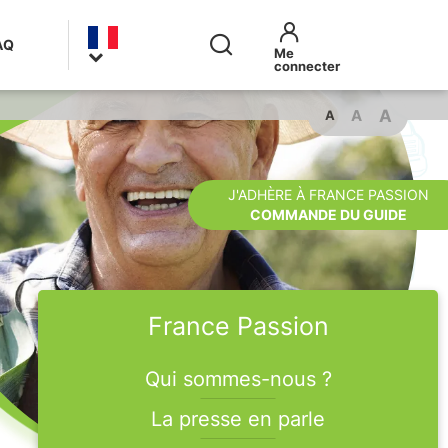
AQ
A
A
A
J'ADHÈRE À FRANCE PASSION
COMMANDE DU GUIDE
France Passion
Qui sommes-nous ?
La presse en parle