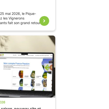
25 mai 2026, le Pique-
z les Vignerons
nts fait son grand retour
n France, le temps du
 de Pentecôte.
026
 saison, nouveau site et