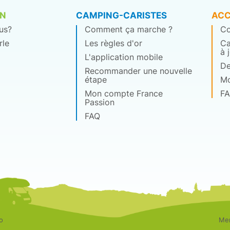
ON
CAMPING-CARISTES
ACC
us?
Comment ça marche ?
Co
rle
Les règles d'or
Ca
à 
L'application mobile
De
Recommander une nouvelle
étape
Mo
Mon compte France
F
Passion
FAQ
o
Mem