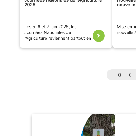
2026
nouvelle 
Les 5, 6 et 7 juin 2026, les
Mise en l
Journées Nationales de
nouvelle 
l’Agriculture reviennent partout en
France pour une 6eme édition
placée sous le signe de l’avenir :
«
L’agriculture demain, quel avenir
dans nos assiettes ? »
.
«
‹