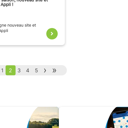
Appli !
igne nouveau site et
Appli
›
»
1
2
3
4
5