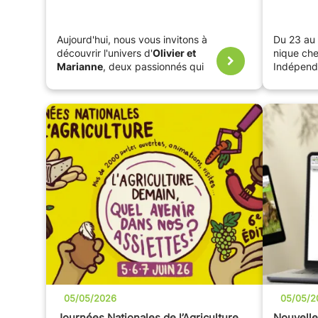
Aujourd'hui, nous vous invitons à
Du 23 au 
découvrir l'univers d'
Olivier et
nique che
Marianne
, deux passionnés qui
Indépenda
partagent leurs carnets de voyage
partout e
sur leur blog, judicieusement
week-end
baptisé
« Olivier et Marianne sur
les routes de la retraite »
.
05/05/2026
05/05/2
Journées Nationales de l’Agriculture
Nouvelle