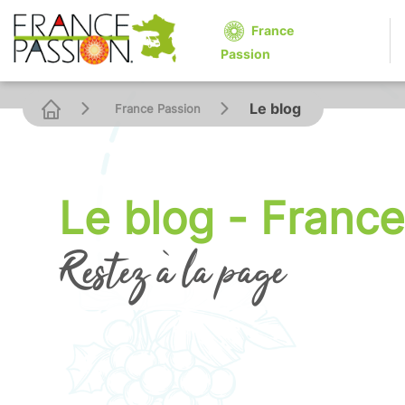
France
Passion
Le blog
France Passion
Le blog - Franc
Restez à la page