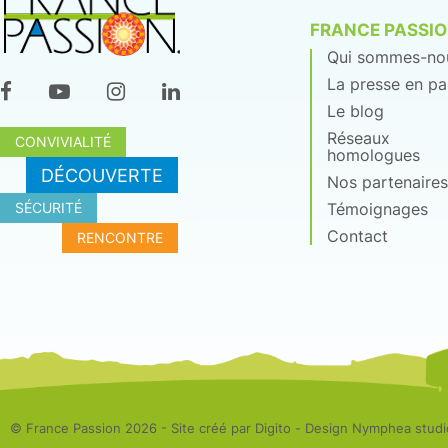
FRANCE PASSI
Qui sommes-no
La presse en pa
Le blog
Réseaux
CONVIVIALITÉ
homologues
DÉCOUVERTE
Nos partenaires
SÉCURITÉ
Témoignages
Contact
RENCONTRE
© France Passion
2026 - Site créé par Digito - Design Nymphea studi