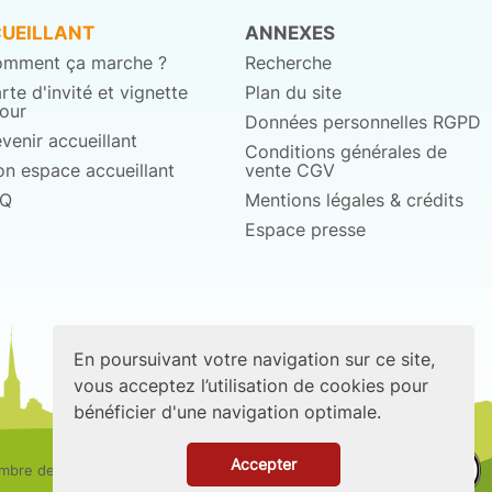
UEILLANT
ANNEXES
mment ça marche ?
Recherche
rte d'invité et vignette
Plan du site
jour
Données personnelles RGPD
venir accueillant
Conditions générales de
n espace accueillant
vente CGV
AQ
Mentions légales & crédits
Espace presse
En poursuivant votre navigation sur ce site,
vous acceptez l’utilisation de cookies pour
bénéficier d'une navigation optimale.
Accepter
bre de la fédération européenne de la Formule Invitation