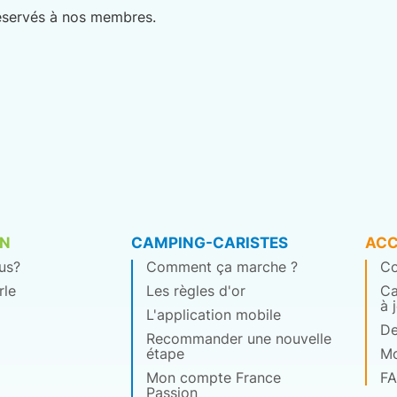
réservés à nos membres.
ON
CAMPING-CARISTES
ACC
us?
Comment ça marche ?
Co
rle
Les règles d'or
Ca
à 
L'application mobile
De
Recommander une nouvelle
étape
Mo
Mon compte France
F
Passion