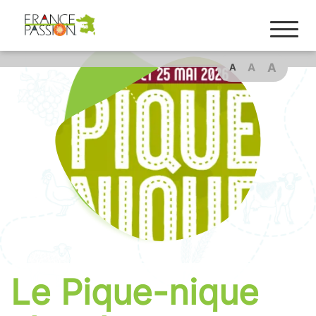
A
A
A
Le Pique-nique