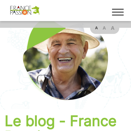
A
A
A
Le blog - France