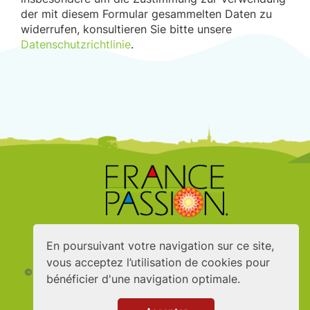
der mit diesem Formular gesammelten Daten zu
widerrufen, konsultieren Sie bitte unsere
Datenschutzrichtlinie
.
En poursuivant votre navigation sur ce site,
vous acceptez l’utilisation de cookies pour
© France Passion
2026 - Erstellt von Digito - Entworfen von
bénéficier d'une navigation optimale.
Nymphea studio
Mitglied der FEFI